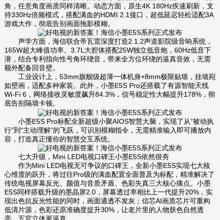
角，任意角度画质同样清晰。动态方面，原生4K 180Hz疾速刷新，支
持330Hz倍频模式，搭配满血的HDMI 2.1接口，超低延迟轻松适配3A
游戏大作，彻底告别画面拖影模糊。
声学方面，海信联合帝瓦雷深度打造2.1.2声道影院级音响系统，
165W超大峰值功率、3.7L大腔体搭配25W独立低音炮，60Hz低音下
潜，结合专利指向性号角环绕音，带来全方位环绕的逼真音效，无需
额外配备回音壁。
工业设计上，53mm旗舰级超薄一体机身+8mm极限贴墙，挂墙宛
如壁画，适配多种家装。此外，小墨E5S Pro还搭载了有源智能天线
Wi-Fi 6，网络接收灵敏度飙升84.3%，信号稳定性大幅提升178%，彻
底告别隔墙卡顿。
小墨E5S Pro标配全新超级小聚AIOS智慧大脑，实现了从“被动执
行”到“主动理解”的飞跃，可识别模糊指令，无需精准输入即可播放内
容，打造真正懂你的智慧交互系统。
七大升级，Mini LED电视口碑王小墨E5S依然很夯
作为Mini LED电视无可争议的口碑王，全新小墨E5S实现七大核
心维度的跃升，将过往Pro级的满血配置全面普及为标配，精准解决了
传统电视屏幕反光、颜值与音质矛盾、色彩失真三大核心痛点。小墨
E5S同样搭载升级的墨晶屏2.0，屏幕透过率相比上一代提升20%，实
现出色抗反光性能的同时，画面通透不发灰；信芯AI画质芯片可重构
低清片源，色彩还原准确度提升30%，让老片里的人物肤色自然透
亮，五官立体更逼真。