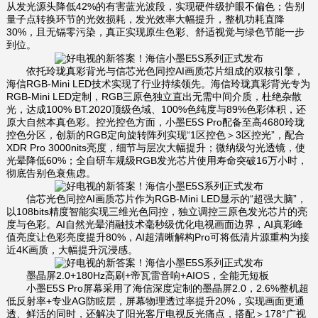
从发光源头降低42%的有害蓝光波段，实现硬件级护眼不偏色；告别
量子点转换环节的光效损耗，发光效率大幅提升，整机功耗直降
30%，且无镉零污染，真正实现原生色彩、舒适视觉与绿色节能一步
到位。
依托玲珑真彩背光与信芯光色同控AI画质芯片组成的双核引擎，
海信RGB-Mini LED技术实现了行业持续领先。海信玲珑真彩背光专为
RGB-Mini LED定制，RGB三原色独立直出无需中间介质，杜绝杂散
光，达成100% BT.2020顶级色域、100%色纯度与89%色彩体积，还
原大自然本真色彩。控光控色方面，小墨E5S Pro配备至高4680玲珑
控色分区，创新的RGB定向旋转阵列实现“1区控色＞3区控光”，配合
XDR Pro 3000nits亮度，细节与层次大幅提升；微纳级匀光透镜，使
光晕降低60%；全自研车规级RGB发光芯片使用寿命突破16万小时，
彻底告别色衰焦虑。
信芯光色同控AI画质芯片作为RGB-Mini LED显示的“超强大脑”，
以108bits精度智能实现三维光色同控，独立调控三原色发光芯片的亮
度与色彩。AI自然光晕消融技术毫秒级优化电视画面边界，AI真彩峰
值亮度让色彩亮度提升80%，AI超清晰解构Pro可将低清片源重构为接
近4K画质，大幅提升沉浸感。
墨晶屏2.0+180Hz高刷+帝瓦雷音响+AIOS，全能无短板
小墨E5S Pro屏幕采用了海信深度定制的墨晶屏2.0，2.6%整机超
低反射率+专业AG防眩层，屏幕物理透过率提升20%，实现画面更通
透、鲜活的同时，还解决了阳光客厅电视反光痛点，搭配＞178°广视