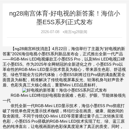
ng28南宫体育-好电视的新答案！海信小
墨E5S系列正式发布
2026-07-08 •南宫ng28新闻
【ng28南宫科技消息】4月22日，海信举行了主题为“好电视的新
答案”2026海信电视小墨E5系列新品发布会，正式推出全新一代产品
——RGB-Mini LED电视爆款王小墨E5S Pro，以及Mini LED电视口碑
王小墨E5S。作为2025年全网销冠的全新进化之作，小墨E5S Pro以
革命性的RGB-Mini LED显示技术普及为核心，带来原生色彩、舒适视
觉、绿色节能全方位跨代体验；小墨E5S则将过往Pro级的满血配置全
面普及为标配，精准解决了传统电视屏幕反光、轻薄机身与好声音矛
盾、色彩失真三大核心痛点，重塑Mini LED品质标杆。
RGB-Mini LED终结好电视取舍困难，色彩、护眼、节能体验领先
一代
依托全新一代RGB-Mini LED显示技术，海信小墨E5S Pro彻底打
破了传统单色背光显示技术枷锁，终结行业在画质、健康、能效间的
取舍困境。不同于传统QD-Mini LED等需要通过量子点二次转换呈现
色彩，小墨E5S Pro搭载的RGB-Mini LED技术实现了红、绿、蓝三原
色的纯净直出，让电视画面的色彩保真度迎来了真正的质变。同时，