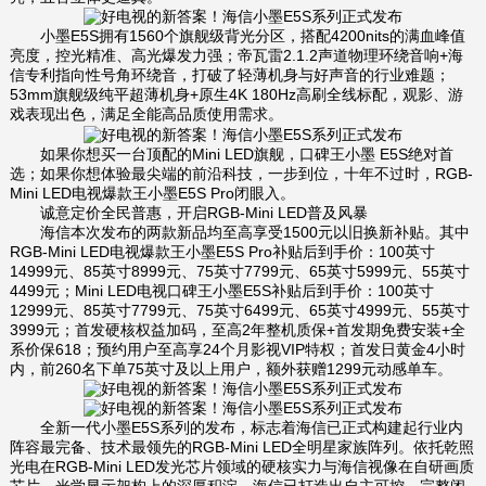
小墨E5S拥有1560个旗舰级背光分区，搭配4200nits的满血峰值
亮度，控光精准、高光爆发力强；帝瓦雷2.1.2声道物理环绕音响+海
信专利指向性号角环绕音，打破了轻薄机身与好声音的行业难题；
53mm旗舰级纯平超薄机身+原生4K 180Hz高刷全线标配，观影、游
戏表现出色，满足全能高品质使用需求。
如果你想买一台顶配的Mini LED旗舰，口碑王小墨 E5S绝对首
选；如果你想体验最尖端的前沿科技，一步到位，十年不过时，RGB-
Mini LED电视爆款王小墨E5S Pro闭眼入。
诚意定价全民普惠，开启RGB-Mini LED普及风暴
海信本次发布的两款新品均至高享受1500元以旧换新补贴。其中
RGB-Mini LED电视爆款王小墨E5S Pro补贴后到手价：100英寸
14999元、85英寸8999元、75英寸7799元、65英寸5999元、55英寸
4499元；Mini LED电视口碑王小墨E5S补贴后到手价：100英寸
12999元、85英寸7799元、75英寸6499元、65英寸4999元、55英寸
3999元；首发硬核权益加码，至高2年整机质保+首发期免费安装+全
系价保618；预约用户至高享24个月影视VIP特权；首发日黄金4小时
内，前260名下单75英寸及以上用户，额外获赠1299元动感单车。
全新一代小墨E5S系列的发布，标志着海信已正式构建起行业内
阵容最完备、技术最领先的RGB-Mini LED全明星家族阵列。依托乾照
光电在RGB-Mini LED发光芯片领域的硬核实力与海信视像在自研画质